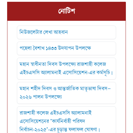
এছাড়া রাজশাহী কলেজের ১৫০ বছর পূর্তি উপলক্ষে একটি
নোটিশ
মহামিলনমেলা আয়োজনের পরিকল্পনা রয়েছে, যেখানে
আমাদের অ্যাসোসিয়েশন গুরুত্বপূর্ণ ভূমিকা পালন করবে
ইনশা আল্লাহ।
নিউজলেটার লেখা আহবান
এই সমস্ত উদ্যোগের সফল বাস্তবায়নে আপনাদের সক্রিয়
পহেলা বৈশাখ ১৪৩৩ উদযাপন উপলক্ষে
সহযোগিতা, উৎসাহ ও অংশগ্রহণ একান্ত প্রয়োজন।
মহান স্বাধীনতা দিবস উপলক্ষ্যে রাজশাহী কলেজ
আসুন, আমরা সবাই মিলে রাজশাহী কলেজ এইচএসসি
এইচএসসি অ্যালামনাই এসোসিয়েশন-এর কর্মসূচি।
অ্যালামনাই অ্যাসোসিয়েশনকে আরও সুসংগঠিত, শক্তিশালী
এবং গতিশীল করে তুলি।
মহান শহীদ দিবস ও আন্তর্জাতিক মাতৃভাষা দিবস–
সবার সুস্বাস্থ্য ও মঙ্গল কামনায়,
২০২৬ পালন উপলক্ষ্যে
রাজশাহী কলেজ এইচএসসি অ্যালামনাই
এসোসিয়েশনের "কার্যনির্বাহী পরিষদ
নির্বাচন-২০২৫"-এর চূড়ান্ত ফলাফল ঘোষণা।