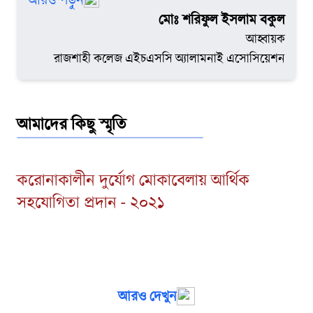
মোঃ শরিফুল ইসলাম বকুল
রাজশাহী কলেজ আমাদের শুধু শিক্ষালাভের কেন্দ্র নয়, বরং
আহ্বায়ক
এটি আমাদের জীবনের গৌরবময় স্মৃতি ও প্রেরণার উৎস।
রাজশাহী কলেজ এইচএসসি অ্যালামনাই এসোসিয়েশন
এই অ্যালামনাই অ্যাসোসিয়েশন সেই বন্ধনকে সুদৃঢ় করেছে
এবং ভবিষ্যতে আরও কার্যকর ও সংহত করতে কাঠামোগত
এই উদ্যোগ প্রয়োজন।
আমাদের কিছু স্মৃতি
রাজশাহী কলেজ এইচএসসি অ্যালামনাই অ্যাসোসিয়েশন
ইতোমধ্যে বিভিন্ন মানবিক কর্মকাণ্ডে উল্লেখযোগ্য অবদান
করোনাকালীন দুর্যোগ মোকাবেলায় আর্থিক
রেখেছে— যেমন, দরিদ্র শিক্ষার্থীদের জন্য শিক্ষাবৃত্তি প্রদান,
সহযোগিতা প্রদান - ২০২১
অসচ্ছল রোগীদের চিকিৎসা সহায়তা, কোভিড মহামারির
সময় অক্সিজেন সিলিন্ডার বিতরণ এবং বন্যা দুর্গতদের
সহায়তায় প্রধান উপদেষ্টার ত্রাণ তহবিলে অর্থ প্রদান।
আমরা প্রতিশ্রুতিবদ্ধ— ভবিষ্যতেও মানবতার কল্যাণে এই
আরও দেখুন
ধরনের কার্যক্রম অব্যাহত রাখব।