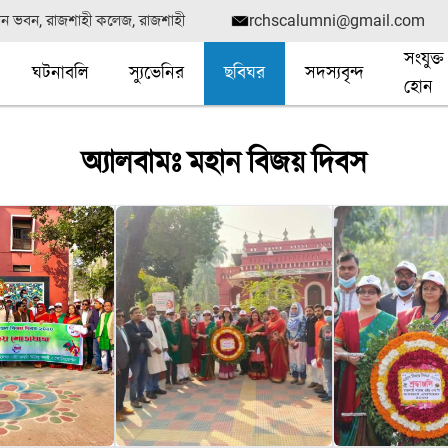
সীন ভবন, রাজশাহী কলেজ, রাজশাহী
rchscalumni@gmail.com
সংযুক্ত
ঘটনাবলি
স্যুভেনির
ছবিঘর
সদস্যবৃন্দ
হোন
অ্যালবামঃ মহান বিজয় দিবস