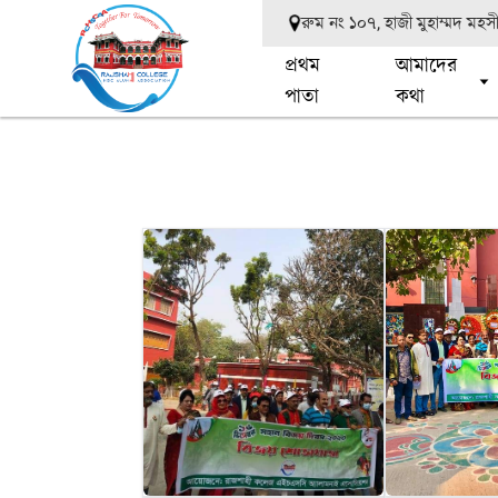
রুম নং ১০৭, হাজী মুহাম্মদ মহ
প্রথম
আমাদের
পাতা
কথা