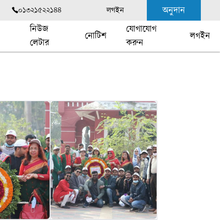
অনুদান
০১৩২১৫২২১৪৪
লগইন
নিউজ
যোগাযোগ
নোটিশ
লগইন
লেটার
করুন