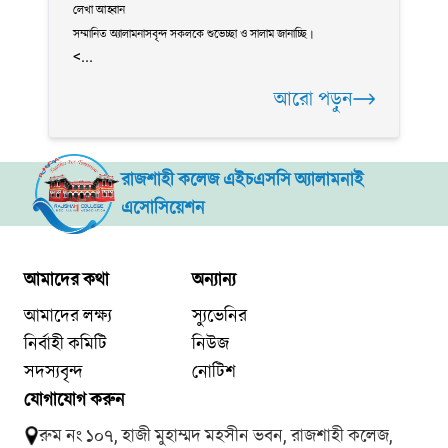
লেখা আহ্বান
সম্মানিত অ্যালামনাসবৃন্দ সকলকে শুভেচ্ছা ও সালাম জানাচ্ছি।
<...
আরো পড়ুন
রাজশাহী কলেজ এইচএসসি অ্যালামনাই
এসোসিয়েশন
আমাদের কথা
অন্যান্য
আমাদের লক্ষ্য
স্যুভেনির
নির্বাহী কমিটি
নিউজ
সদস্যবৃন্দ
নোটিশ
যোগাযোগ করুন
রুম নং ১০৭, হাজী মুহাম্মদ মহসীন ভবন, রাজশাহী কলেজ,