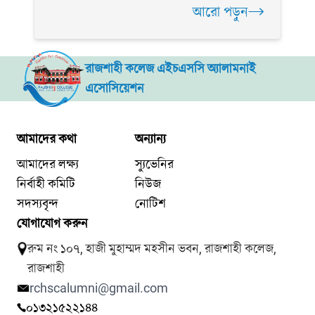
আরো পড়ুন
রাজশাহী কলেজ এইচএসসি অ্যালামনাই
এসোসিয়েশন
আমাদের কথা
অন্যান্য
আমাদের লক্ষ্য
স্যুভেনির
নির্বাহী কমিটি
নিউজ
সদস্যবৃন্দ
নোটিশ
যোগাযোগ করুন
রুম নং ১০৭, হাজী মুহাম্মদ মহসীন ভবন, রাজশাহী কলেজ,
রাজশাহী
rchscalumni@gmail.com
০১৩২১৫২২১৪৪