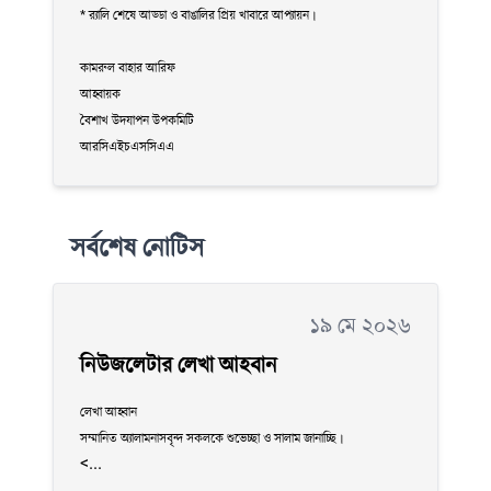
* র‍্যালি শেষে আড্ডা ও বাঙালির প্রিয় খাবারে আপ্যায়ন।
কামরুল বাহার আরিফ
আহ্বায়ক
বৈশাখ উদযাপন উপকমিটি
আরসিএইচএসসিএএ
সর্বশেষ নোটিস
১৯ মে ২০২৬
নিউজলেটার লেখা আহবান
লেখা আহ্বান
সম্মানিত অ্যালামনাসবৃন্দ সকলকে শুভেচ্ছা ও সালাম জানাচ্ছি।
<...